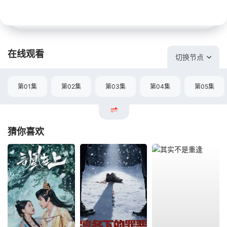
在线观看
切换节点
第01集
第02集
第03集
第04集
第05集
猜你喜欢