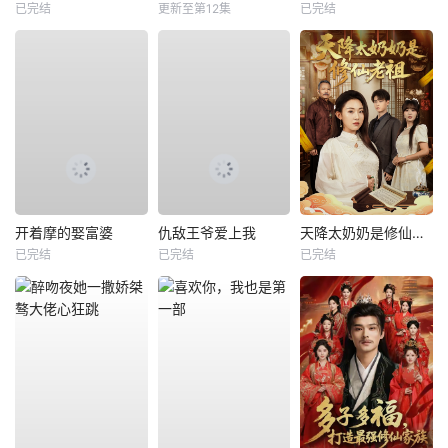
已完结
更新至第12集
已完结
开着摩的娶富婆
仇敌王爷爱上我
天降太奶奶是修仙老祖
已完结
已完结
已完结