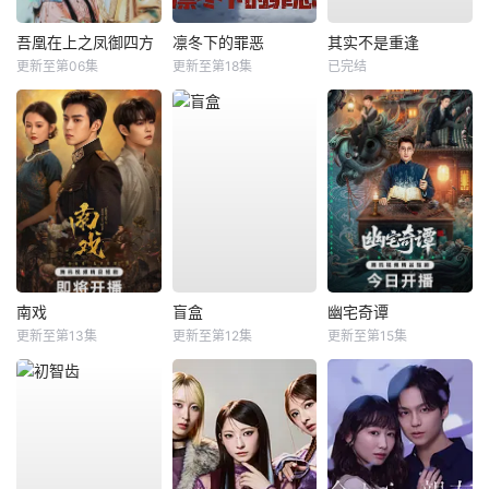
吾凰在上之凤御四方
凛冬下的罪恶
其实不是重逢
更新至第06集
更新至第18集
已完结
南戏
盲盒
幽宅奇谭
更新至第13集
更新至第12集
更新至第15集