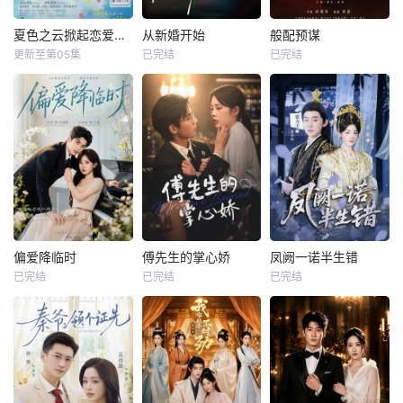
夏色之云掀起恋爱与风暴
从新婚开始
般配预谋
更新至第05集
已完结
已完结
偏爱降临时
傅先生的掌心娇
凤阙一诺半生错
已完结
已完结
已完结