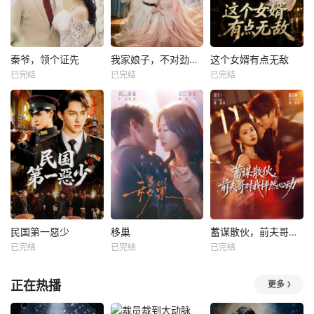
秦爷，领个证先
我家娘子，不对劲第四季
这个女婿有点无敌
已完结
已完结
已完结
民国第一惡少
移巢
蓄谋散伙，前夫哥对我怦然心动
已完结
已完结
已完结
正在热播
更多