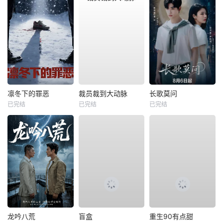
凛冬下的罪恶
裁员裁到大动脉
长歌莫问
已完结
已完结
已完结
龙吟八荒
盲盒
重生90有点甜