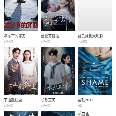
凛冬下的罪恶
盛夏芬德拉
裁员裁到大动脉
已完结
已完结
已完结
下山乱红尘
长歌莫问
羞耻2011
已完结
已完结
HD