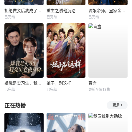
拒绝做妾后我成了太子侧妃
重生之诱他沉沦
流氓帝师，皇家金牌县令
已完结
已完结
已完结
嫌我是实习生，我亮出老板身份
娘子，别这样
盲盒
已完结
已完结
更新至第13集
正在热播
更多