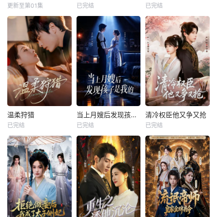
更新至第01集
已完结
已完结
温柔狩猎
当上月嫂后发现孩子是我的
清冷权臣他又争又抢
已完结
已完结
已完结