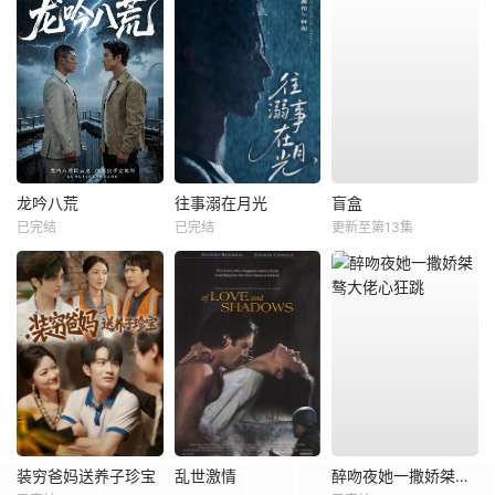
龙吟八荒
往事溺在月光
盲盒
已完结
已完结
更新至第13集
装穷爸妈送养子珍宝
乱世激情
醉吻夜她一撒娇桀骜大佬心狂跳