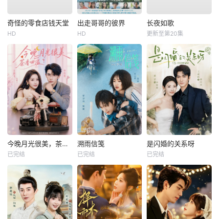
奇怪的零食店钱天堂
出走哥哥的彼界
长夜如歌
HD
HD
更新至第20集
今晚月光很美，茶香四溢
溯雨信笺
是闪婚的关系呀
已完结
已完结
已完结