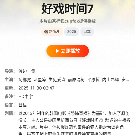
好戏时间7
本片由茶杯狐cupfox提供播放
剧情片
2025
日本
立即播放
导演：
渡边一贵
主演：
阿部宽
龙星凉
生见爱瑠
前原瑞树
平原哲
内山昂辉
安藤玉惠
更新：
2025-11-30 02:47
备注：
HD中字
语言：
日语
剧情：
以2013年制作的韩国电影《恐怖直播》为基础，加入了原创
情节。主人公是被国民新闻节目《好戏时间7》辞退的主播折
本真之辅。片中，他被爆炸恐怖事件的犯人指定为谈判角
色，描写了赌上职业生涯复归进行独家直播的情景。