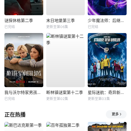
谜探休格第二季
末日地堡第三季
少年魔法师：后继者第三季
已完结
更新至第06集
已完结
我与沃尔特家男孩的生活第三季
断林镇谜案第十二季
星际迷航：奇异新世界第四季
已完结
更新至第02集
更新至第03集
正在热播
更多