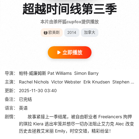
超越时间线第三季
本片由茶杯狐cupfox提供播放
欧美剧
2014
加拿大
立即播放
导演：
帕特·威廉姆斯 Pat Williams
Simon Barry
主演：
Rachel Nichols
Victor Webster
Erik Knudsen
Stephen Lobo
更新：
2025-11-30 03:40
备注：
已完结
语言：
英语
剧情：
故事紧接上一季结尾，被自由职业者 Freelancers 拘押
的琪拉 Kiera 逃出牢笼并想尽一切办法阻止艾力克 Alec 改变
历史去拯救艾米丽 Emily，时空交错，精彩纷呈！