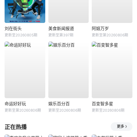
刘在街头
美食新闻报道
阿姐万岁
更新至20260805期
更新至第397期
更新至第20260806期
命运好好玩
娱乐百分百
百变智多星
更新至第20260806期
更新至20260806期
更新至20260806期
正在热播
更多