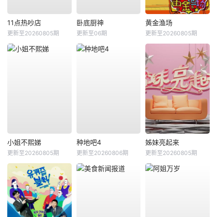
11点热吵店
卧底厨神
黄金渔场
更新至20260805期
更新至06期
更新至20260805期
小姐不熙娣
种地吧4
姊妹亮起来
更新至20260805期
更新至20260806期
更新至20260805期