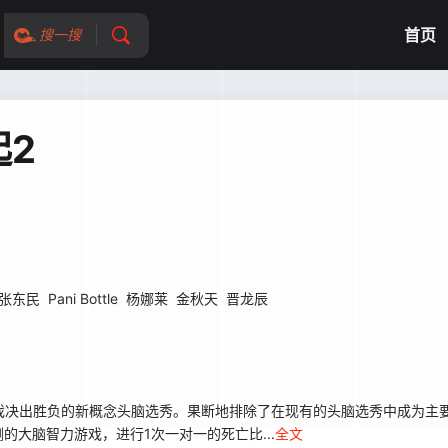
首页
搜一搜
2
张东民
Pani Bottle
杨娜莱
金秋天
晋龙辰
场游戏决出胜负的新概念头脑选秀。果断地排除了在现有的头脑选秀中成为
大脑智力游戏，进行1次一对一的死亡比...
全文