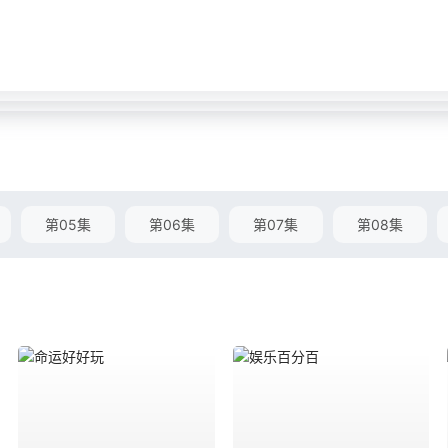
第05集
第06集
第07集
第08集