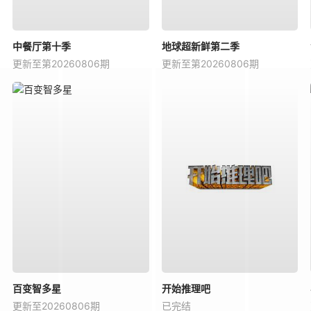
中餐厅第十季
地球超新鲜第二季
更新至第20260806期
更新至第20260806期
百变智多星
开始推理吧
更新至20260806期
已完结