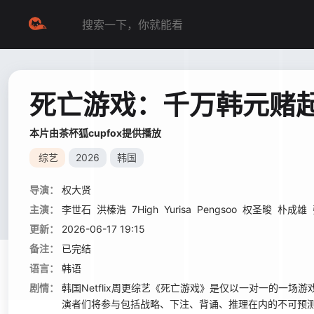
死亡游戏：千万韩元赌起
本片由茶杯狐cupfox提供播放
综艺
2026
韩国
导演：
权大贤
主演：
李世石
洪榛浩
7High
Yurisa
Pengsoo
权圣晙
朴成雄
更新：
2026-06-17 19:15
备注：
已完结
语言：
韩语
剧情：
韩国Netflix周更综艺《死亡游戏》是仅以一对一的一
演者们将参与包括战略、下注、背诵、推理在内的不可预测的