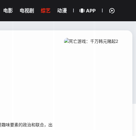
电影
电视剧
综艺
动漫
APP
主要趣味要素的政治和联合，出