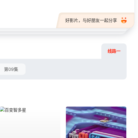
好影片，与好朋友一起分享
线路一
第09集