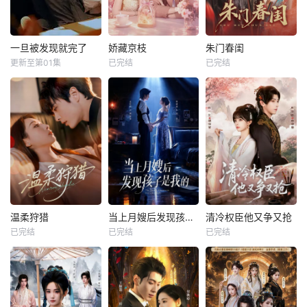
一旦被发现就完了
娇藏京枝
朱门春闺
更新至第01集
已完结
已完结
温柔狩猎
当上月嫂后发现孩子是我的
清冷权臣他又争又抢
已完结
已完结
已完结