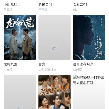
下山乱红尘
长歌莫问
羞耻2011
已完结
已完结
HD
龙吟八荒
盲盒
往事溺在月光
已完结
更新至第13集
已完结