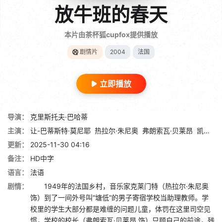
放牛班的春天
本片由茶杯狐cupfox提供播放
剧情片
2004
法国
立即播放
导演：
克里斯托夫·巴哈蒂
主演：
让-巴蒂斯特·莫尼耶
热拉尔·朱尼奥
弗朗索瓦·贝莱昂
凯德·麦拉德
更新：
2025-11-30 04:16
备注：
HD中字
语言：
法语
剧情：
1949年的法国乡村，音乐家克莱门特（热拉尔·朱尼奥
饰）到了一间外号叫“塘低”的男子寄宿学校当助理教师。学
校里的学生大部分都是难缠的问题儿童，体罚在这里司空见
惯，学校的校长（弗朗索瓦·贝莱昂 饰）只顾自己的前途，残