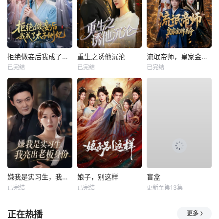
拒绝做妾后我成了太子侧妃
重生之诱他沉沦
流氓帝师，皇家金牌县令
已完结
已完结
已完结
嫌我是实习生，我亮出老板身份
娘子，别这样
盲盒
已完结
已完结
更新至第13集
正在热播
更多