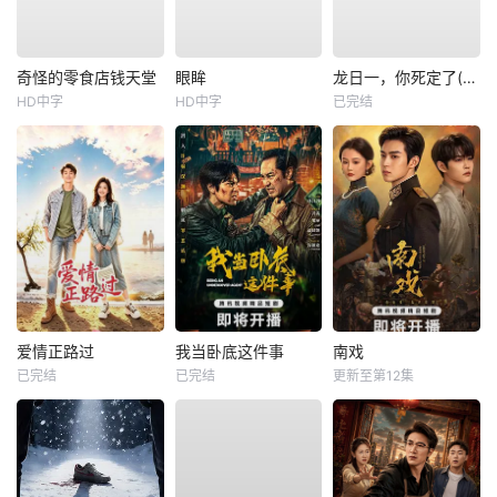
奇怪的零食店钱天堂
眼眸
龙日一，你死定了(短剧)
HD中字
HD中字
已完结
爱情正路过
我当卧底这件事
南戏
已完结
已完结
更新至第12集