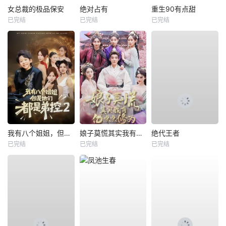
女总裁的极品保安
绝对占有
重生90有点甜
已完结
已完结
已完结
我有八个姐姐，但是他们都是弟控2
娘子莫慌其实我有亿点点修为
绝代王者
已完结
已完结
已完结