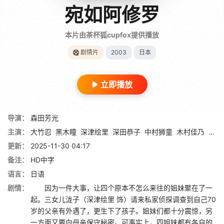
宛如阿修罗
本片由茶杯狐cupfox提供播放
剧情片
2003
日本
立即播放
导演：
森田芳光
主演：
大竹忍
黑木瞳
深津绘里
深田恭子
中村狮童
木村佳乃
长泽
更新：
2025-11-30 04:17
备注：
HD中字
语言：
日语
剧情：
因为一件大事，让四个原本不怎么来往的姐妹聚在了一
起。三女儿泷子（深津绘里 饰）请来私家侦探调查到自己70
岁的父亲有外遇了，更生下了孩子。姐妹们都十分震惊，另
一方面又要向母亲保守秘密。可事实上，四姐妹都有各自的