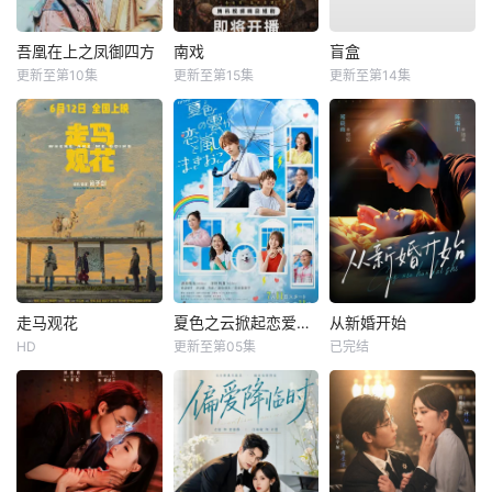
吾凰在上之凤御四方
南戏
盲盒
更新至第10集
更新至第15集
更新至第14集
走马观花
夏色之云掀起恋爱与风暴
从新婚开始
HD
更新至第05集
已完结