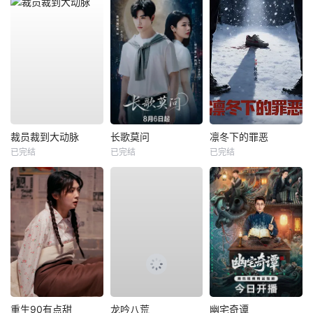
裁员裁到大动脉
长歌莫问
凛冬下的罪恶
已完结
已完结
已完结
重生90有点甜
龙吟八荒
幽宅奇谭