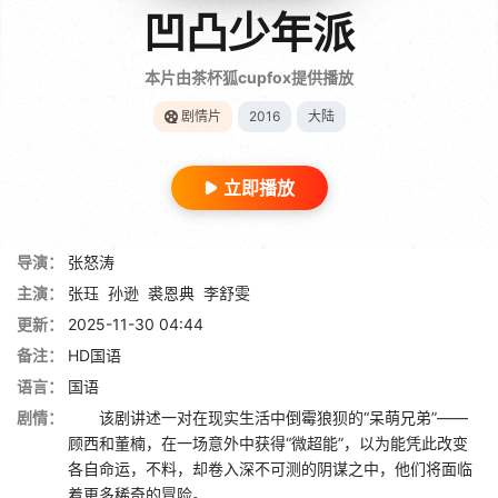
凹凸少年派
本片由茶杯狐cupfox提供播放
剧情片
2016
大陆
立即播放
导演：
张怒涛
主演：
张珏
孙逊
裘恩典
李舒雯
更新：
2025-11-30 04:44
备注：
HD国语
语言：
国语
剧情：
该剧讲述一对在现实生活中倒霉狼狈的“呆萌兄弟”——
顾西和董楠，在一场意外中获得“微超能”，以为能凭此改变
各自命运，不料，却卷入深不可测的阴谋之中，他们将面临
着更多稀奇的冒险。