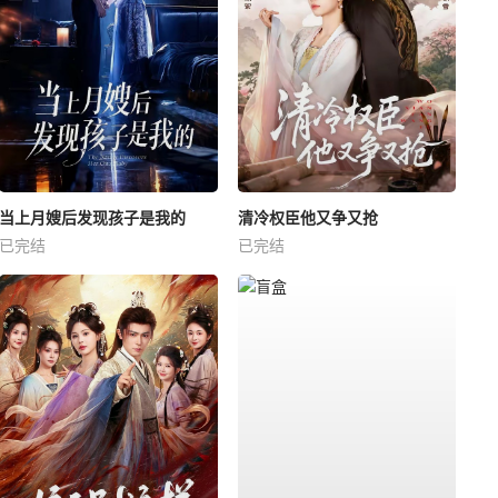
当上月嫂后发现孩子是我的
清冷权臣他又争又抢
已完结
已完结