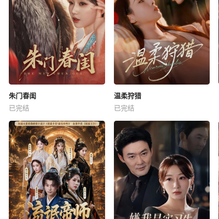
朱门春闺
温柔狩猎
已完结
已完结