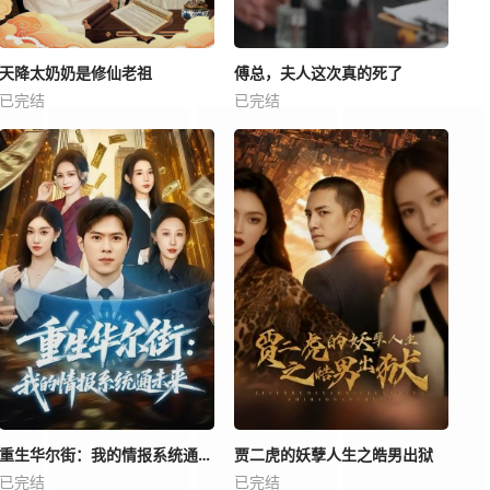
天降太奶奶是修仙老祖
傅总，夫人这次真的死了
已完结
已完结
重生华尔街：我的情报系统通未来
贾二虎的妖孽人生之皓男出狱
已完结
已完结