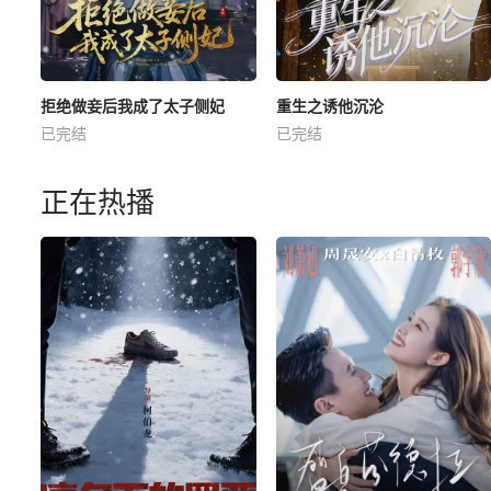
拒绝做妾后我成了太子侧妃
重生之诱他沉沦
已完结
已完结
正在热播