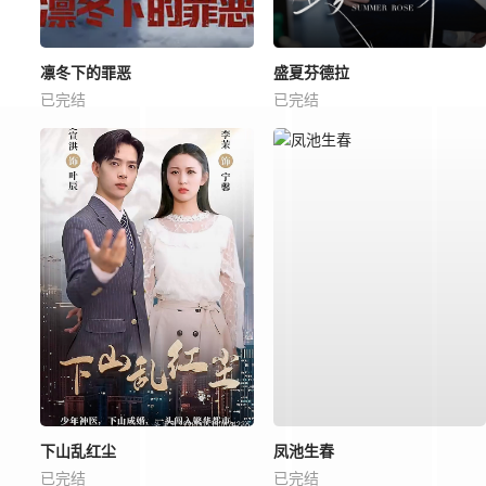
凛冬下的罪恶
盛夏芬德拉
已完结
已完结
下山乱红尘
凤池生春
已完结
已完结