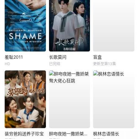
羞耻2011
长歌莫问
盲盒
HD
已完结
更新至第13集
装穷爸妈送养子珍宝
醉吻夜她一撒娇桀骜大佬心狂跳
枫林恋语情长