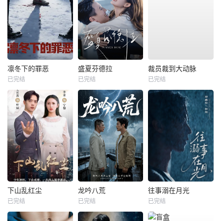
凛冬下的罪恶
盛夏芬德拉
裁员裁到大动脉
已完结
已完结
已完结
下山乱红尘
龙吟八荒
往事溺在月光
已完结
已完结
已完结