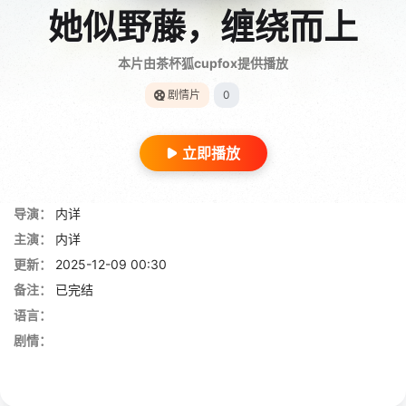
她似野藤，缠绕而上
本片由茶杯狐cupfox提供播放
剧情片
0
立即播放
导演：
内详
主演：
内详
更新：
2025-12-09 00:30
备注：
已完结
语言：
剧情：