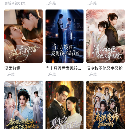
更新至第01集
已完结
已完结
温柔狩猎
当上月嫂后发现孩子是我的
清冷权臣他又争又抢
已完结
已完结
已完结