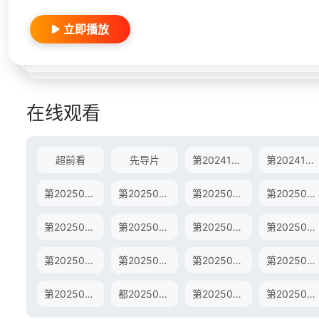
立即播放
在线观看
超前看
先导片
第20241226期上
第20241226期下
第20250103期特工学院
第20250108期
第20250109期上
第20250109期下
第20250117期特工学院
第20250123期上
第20250123期下
第20250124期嗨吃局
第20250205期
第20250206期上
第20250206期下
第20250207期-进化论
第20250220期上
都20250220期下
第20250221期嗨吃局
第20250221期进化论