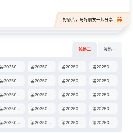
好影片，与好朋友一起分享
线路二
线路一
第20250102期上
第20250102期下
第20250103期嗨吃局
第20250103期进化论
第20250116期上
第20250116期下
第20250117期嗨吃局
第20250117期进化论
第20250130期下
第20250131期嗨吃局
第20250131期进化论
第20250131期特工学院
第20250214期嗨吃局
第20250214期进化论
第20250214期特工学院
第20250219期
第20250228期嗨吃局
第20250228期进化论
第20250228期特工学院
第20250306期