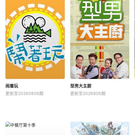
闹着玩
型男大主厨
更新至20260806期
更新至2026806期