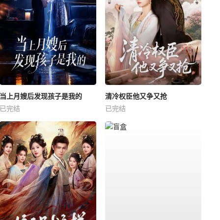
当上月嫂后发现孩子是我的
清冷权臣他又争又抢
已完结
已完结