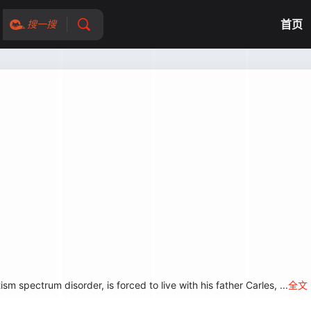
首页
搜一搜
m spectrum disorder, is forced to live with his father Carles, ...
全文