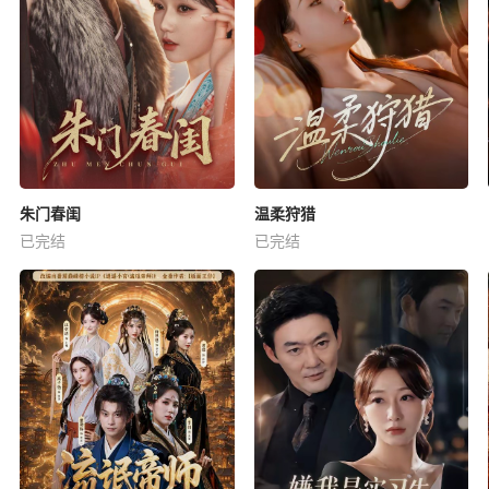
朱门春闺
温柔狩猎
已完结
已完结