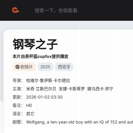
钢琴之子
本片由茶杯狐cupfox提供播放
剧情片
2025
西班牙
导演：
哈维尔·鲁伊斯·卡尔德拉
主演：
米奇·艾斯巴尔贝
安娜·卡斯蒂罗
娜乌西卡·邦宁
更新：
2026-01-02 03:30
备注：
HD
语言：
其它
剧情：
Wolfgang, a ten-year-old boy with an IQ of 152 and autis