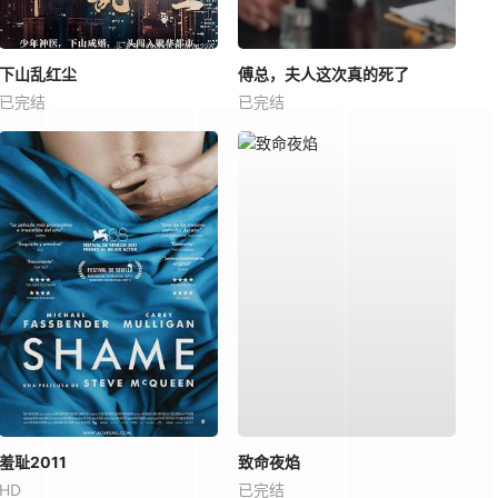
下山乱红尘
傅总，夫人这次真的死了
已完结
已完结
羞耻2011
致命夜焰
HD
已完结