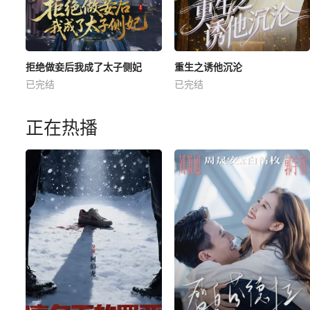
拒绝做妾后我成了太子侧妃
重生之诱他沉沦
已完结
已完结
正在热播