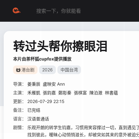
转过头帮你擦眼泪
本片由茶杯狐cupfox提供播放
港台剧
2026
中国台湾
导演：
姜秉辰
盧映安 Ann
主演：
禾雁凱
張鈞嘉
鄭彫秦
張棋富
陳泊澈
林書蘊
更新：
2026-07-29 22:15
备注：
已完结
语言：
汉语普通话
剧情：
乐观开朗的转学生钧嘉，习惯用笑容撑过一切，直到遇见
找到彼此，暧昧心动悄悄滋长，却被突如其来的意外被迫分