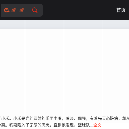
首页
搜一搜
了小禾。小禾是光芒四射的乐团主唱，冷淡、倔强，有着先天心脏病，却
离。钧嘉陷入了无尽的思念，直到他发现，篮球队...
全文