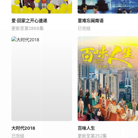
爱·回家之开心速递
意难忘闽南语
更新至第2868集
已完结
大时代2018
百味人生
已完结
更新至第252集