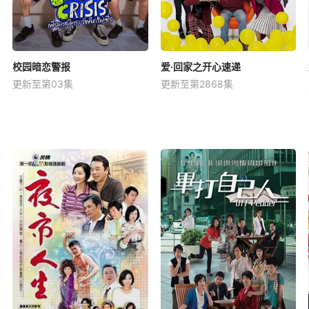
校园暗恋警报
爱·回家之开心速递
更新至第03集
更新至第2868集