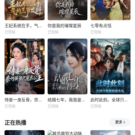
王妃系统在手，气的王爷发抖
你是我的璀璨星辰
七零有点恬
已完结
已完结
已完结
侍妾一身反骨，奈何侯爷只宠长公主
结婚七年，我竟是老公小青梅的替身
此时此刻，全球只有我知道未来
已完结
已完结
已完结
正在热播
更多