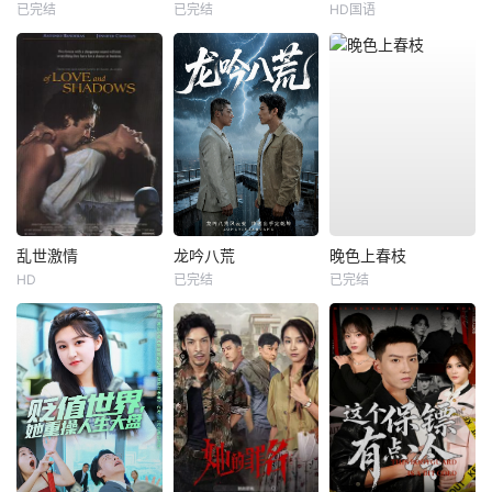
已完结
已完结
HD国语
乱世激情
龙吟八荒
晚色上春枝
HD
已完结
已完结