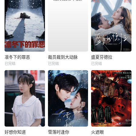
凛冬下的罪恶
裁员裁到大动脉
盛夏芬德拉
已完结
已完结
已完结
好想你知道
雪落时逢你
火遮眼