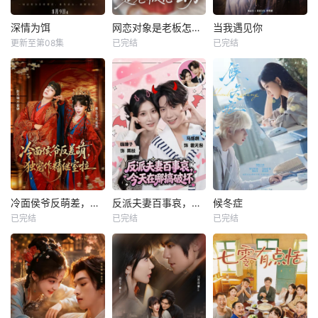
深情为饵
网恋对象是老板怎么办
当我遇见你
更新至第08集
已完结
已完结
冷面侯爷反萌差，独宠作精继室啦
反派夫妻百事哀，今天在哪搞破坏
候冬症
已完结
已完结
已完结