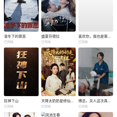
凛冬下的罪恶
盛夏芬德拉
喜欢你，我也是第一部
已完结
已完结
已完结
狂神下山
天降太奶奶是修仙老祖
傅总，夫人这次真的死了
已完结
已完结
已完结