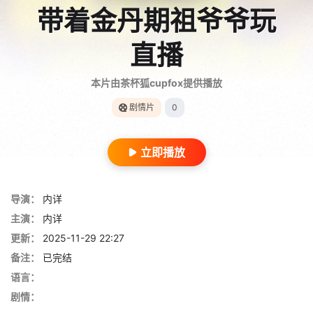
带着金丹期祖爷爷玩
直播
本片由茶杯狐cupfox提供播放
剧情片
0
立即播放
导演：
内详
主演：
内详
更新：
2025-11-29 22:27
备注：
已完结
语言：
剧情：