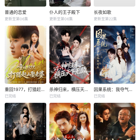
普通的恋爱
仆人的王子殿下
长夜如歌
更新至第06集
更新至第06集
更新至第22集
重回1977，打猎赶山娶老婆
杀神归来，横压天下无敌
因果系统：我夺气运救苍生
已完结
已完结
已完结