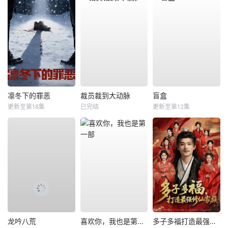
凛冬下的罪恶
裁员裁到大动脉
盲盒
更新至第18集
已完结
更新至第12集
龙吟八荒
喜欢你，我也是第一部
多子多福打造最强修仙家族