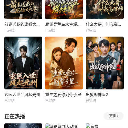
前妻送我的离婚大礼包
雇佣兵荒岛求生爆火出圈第二季
什么大哥，叫我高律师
已完结
已完结
已完结
玄医入世：风起光州
重生之爱你到骨子里
出狱即神医2
已完结
已完结
已完结
正在热播
更多