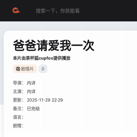
爸爸请爱我一次
本片由茶杯狐cupfox提供播放
剧情片
0
导演：
内详
主演：
内详
更新：
2025-11-29 22:29
备注：
已完结
语言：
剧情：