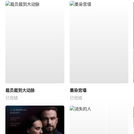
裁员裁到大动脉
墨染宫墙
已完结
已完结