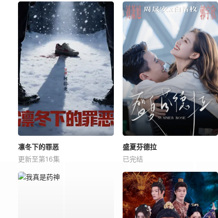
凛冬下的罪恶
盛夏芬德拉
更新至第16集
已完结