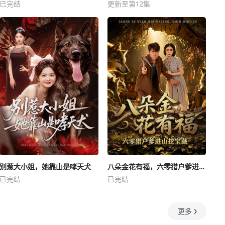
已完结
更新至第12集
别惹大小姐，她靠山是哮天犬
八朵金花有福，六零猎户爹进山挖宝藏
已完结
已完结
更多