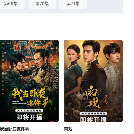
第69集
第70集
第71集
我当卧底这件事
南戏