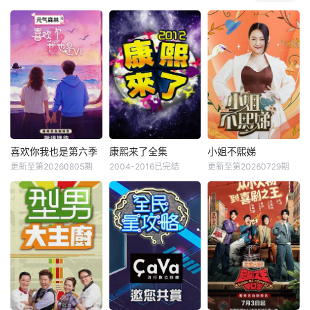
喜欢你我也是第六季
康熙来了全集
小姐不熙娣
更新至第20260805期
2004-2016已完结
更新至第20260729期