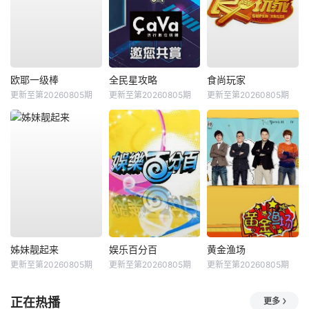
欧耶一级棒
全民星攻略
食尚玩家
更新至第20260805期
更新至第20260805期
更新至第20260805期
姊妹靓起来
娱乐百分百
黄金渔场
更新至第20260805期
更新至第20260805期
更新至第20260805期
正在热播
更多