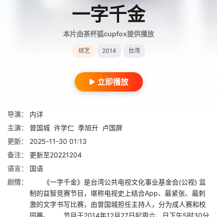
一字千金
本片由茶杯狐cupfox提供播放
综艺
2014
台湾
立即播放
导演：
内详
主演：
曾国城
许学仁
季旭升
卢国屏
更新：
2025-11-30 01:13
备注：
更新至20221204
语言：
国语
剧情：
《一字千金》是台湾公共电视文化事业基金会(公视) 监
制的益智竞赛节目，堪称电视史上结合App、最紧张、最刺
激的文字书写比赛，由曾国城担任主持人，分为成人赛和校
园赛。 节目于2014年12月27日起周六、日下午5时30分