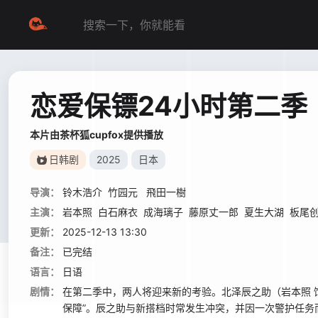
恋爱保镖24小时第二季
本片由茶杯狐cupfox提供播放
日韩剧
2025
日本
导演：
铃木浩介
竹园元
飛田一樹
主演：
岩本照
白石麻衣
成海璃子
藤原丈一郎
夏生大湖
板尾
更新：
2025-12-13 13:30
备注：
已完结
语言：
日语
剧情：
在第二季中，两人将迎来新的考验。北泽辰之助（岩本照 饰）所属的
保障”。辰之助与新搭档时常发生冲突，并因一次警护任务而