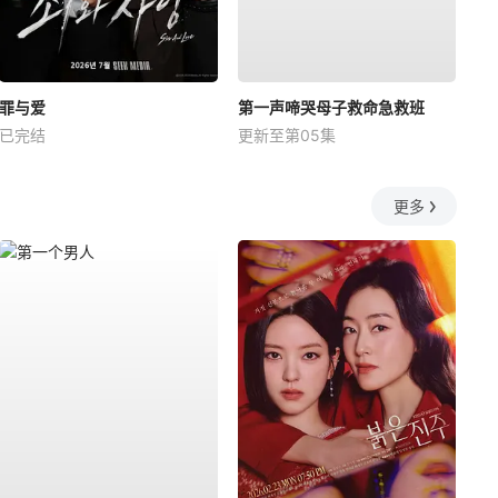
罪与爱
第一声啼哭母子救命急救班
已完结
更新至第05集
更多