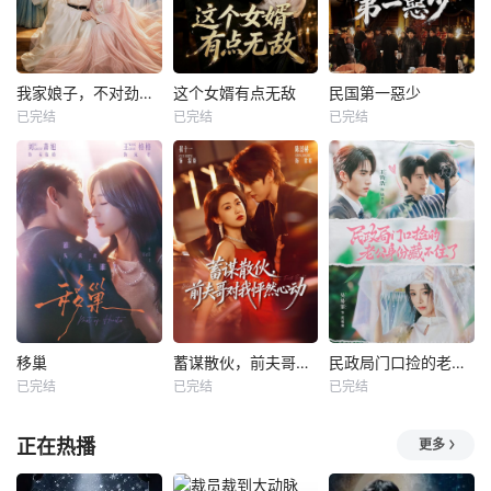
我家娘子，不对劲第四季
这个女婿有点无敌
民国第一惡少
已完结
已完结
已完结
移巢
蓄谋散伙，前夫哥对我怦然心动
民政局门口捡的老公身份藏不住了
已完结
已完结
已完结
正在热播
更多