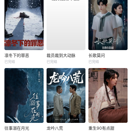
凛冬下的罪恶
裁员裁到大动脉
长歌莫问
已完结
已完结
已完结
往事溺在月光
龙吟八荒
重生90有点甜