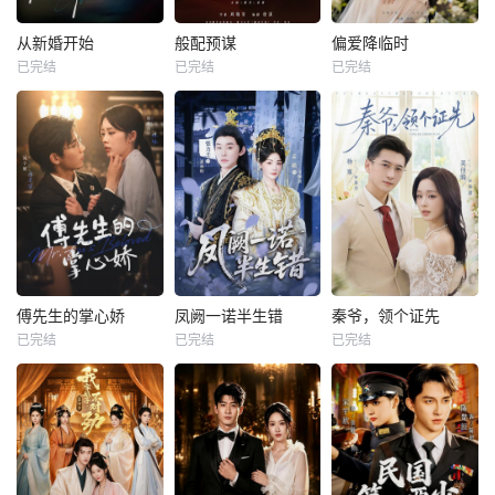
从新婚开始
般配预谋
偏爱降临时
已完结
已完结
已完结
傅先生的掌心娇
凤阙一诺半生错
秦爷，领个证先
已完结
已完结
已完结