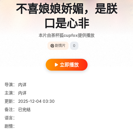
不喜娘娘娇媚，是朕
口是心非
本片由茶杯狐cupfox提供播放
剧情片
0
立即播放
导演：
内详
主演：
内详
更新：
2025-12-04 03:30
备注：
已完结
语言：
剧情：