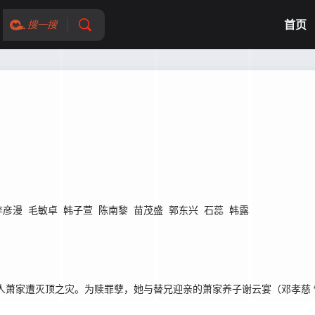
首页
搜一搜
李彦漫
毛敏卓
韩子萱
陈南黎
苗茂盛
郭东兴
石蕊
韩露
人萧家遭灭顶之灾。为赎罪孽，她与替兄迎亲的萧家养子谢云宴（邓孝慈
。