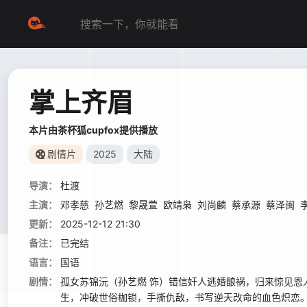
掌上齐眉
本片由茶杯狐cupfox提供播放
剧情片
2025
大陆
导演：
杜渡
主演：
邓孝慈
孙艺燃
黎晟萱
欧靖枭
刘尚麟
蔡承源
蔡泽闽
更新：
2025-12-12 21:30
备注：
已完结
语言：
国语
剧情：
孤女苏锦沅（孙艺燃 饰）错信奸人逃婚酿祸，归来惊见恩
生，冲破世俗枷锁，手撕仇敌，书写逆天改命的血色炽恋