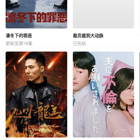
凛冬下的罪恶
裁员裁到大动脉
更新至第18集
已完结