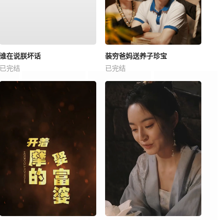
谁在说朕坏话
装穷爸妈送养子珍宝
已完结
已完结