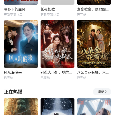
凛冬下的罪恶
长夜如歌
寿宴掀桌，隐忍四年我封神
更新至第16集
更新至第18集
已完结
风从海底来
别惹大小姐，她靠山是哮天犬
八朵金花有福，六零猎户爹进山挖宝藏
已完结
已完结
已完结
正在热播
更多