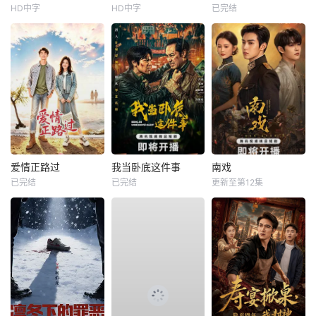
HD中字
HD中字
已完结
爱情正路过
我当卧底这件事
南戏
已完结
已完结
更新至第12集