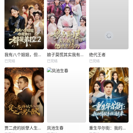
我有八个姐姐，但是他们都是弟控2
娘子莫慌其实我有亿点点修为
绝代王者
已完结
已完结
已完结
贾二虎的妖孽人生之皓男出狱
凤池生春
重生华尔街：我的情报系统通未来