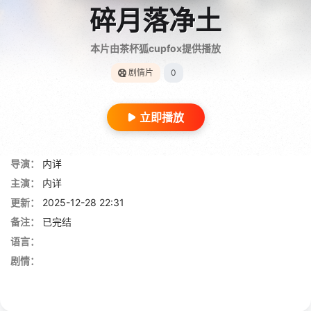
碎月落净土
本片由茶杯狐cupfox提供播放
剧情片
0
立即播放
导演：
内详
主演：
内详
更新：
2025-12-28 22:31
备注：
已完结
语言：
剧情：