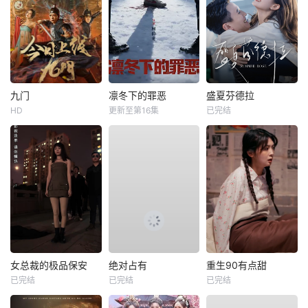
九门
凛冬下的罪恶
盛夏芬德拉
HD
更新至第16集
已完结
女总裁的极品保安
绝对占有
重生90有点甜
已完结
已完结
已完结