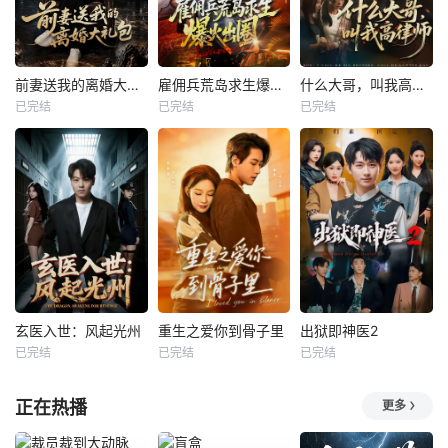
前妻送我的离婚大礼包
雇佣兵荒岛求生爆火出圈第二季
什么大哥，叫我高律师
已完结
已完结
已完结
玄医入世：风起光州
重生之爱你到骨子里
出狱即神医2
已完结
已完结
已完结
正在热播
更多