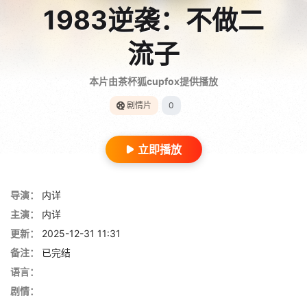
1983逆袭：不做二
流子
本片由茶杯狐cupfox提供播放
剧情片
0
立即播放
导演：
内详
主演：
内详
更新：
2025-12-31 11:31
备注：
已完结
语言：
剧情：