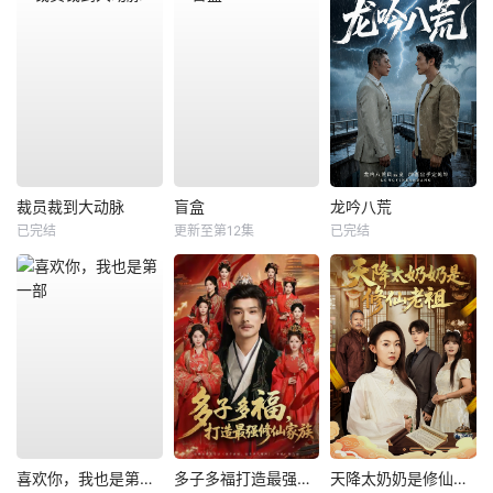
裁员裁到大动脉
盲盒
龙吟八荒
已完结
更新至第12集
已完结
喜欢你，我也是第一部
多子多福打造最强修仙家族
天降太奶奶是修仙老祖