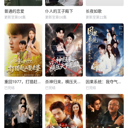
普通的恋爱
仆人的王子殿下
长夜如歌
更新至第06集
更新至第06集
更新至第22集
重回1977，打猎赶山娶老婆
杀神归来，横压天下无敌
因果系统：我夺气运救苍生
已完结
已完结
已完结