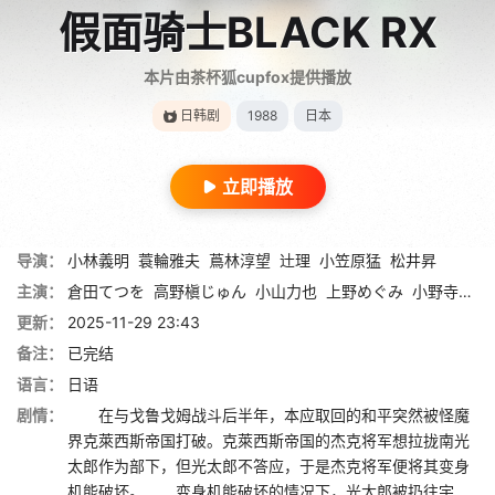
假面骑士BLACK RX
本片由茶杯狐cupfox提供播放
日韩剧
1988
日本
立即播放
导演：
小林義明
蓑輪雅夫
蔦林淳望
辻理
小笠原猛
松井昇
主演：
倉田てつを
高野槇じゅん
小山力也
上野めぐみ
小野寺丈
更新：
2025-11-29 23:43
备注：
已完结
语言：
日语
剧情：
在与戈鲁戈姆战斗后半年，本应取回的和平突然被怪魔
界克萊西斯帝国打破。克萊西斯帝国的杰克将军想拉拢南光
太郎作为部下，但光太郎不答应，于是杰克将军便将其变身
机能破坏。 变身机能破坏的情况下，光太郎被扔往宇