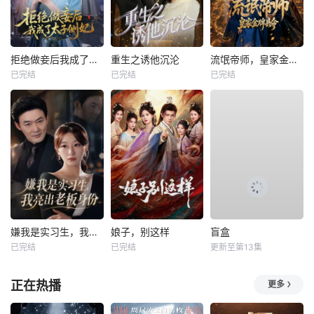
拒绝做妾后我成了太子侧妃
重生之诱他沉沦
流氓帝师，皇家金牌县令
已完结
已完结
已完结
嫌我是实习生，我亮出老板身份
娘子，别这样
盲盒
已完结
已完结
更新至第13集
正在热播
更多