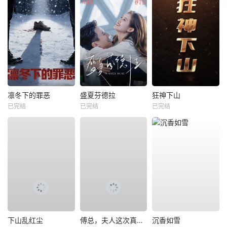
凛冬下的罪恶
盛夏芬德拉
狂神下山
已完结
已完结
已完结
下山乱红尘
傅总，夫人这次真的死了
沉香如雪