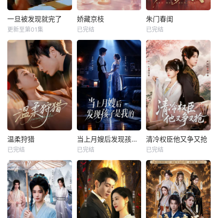
一旦被发现就完了
娇藏京枝
朱门春闺
更新至第01集
已完结
已完结
温柔狩猎
当上月嫂后发现孩子是我的
清冷权臣他又争又抢
已完结
已完结
已完结