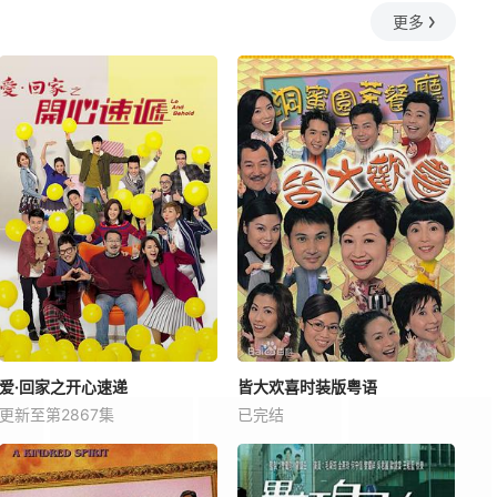
更多
爱·回家之开心速递
皆大欢喜时装版粤语
更新至第2867集
已完结