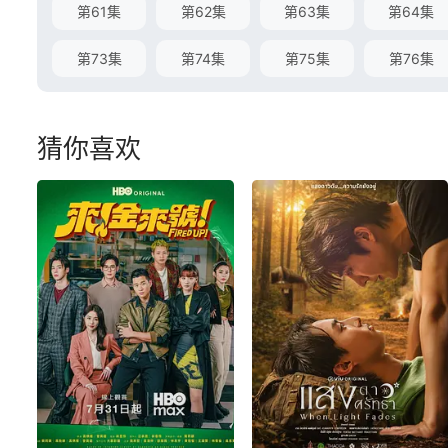
第61集
第62集
第63集
第64集
第73集
第74集
第75集
第76集
猜你喜欢