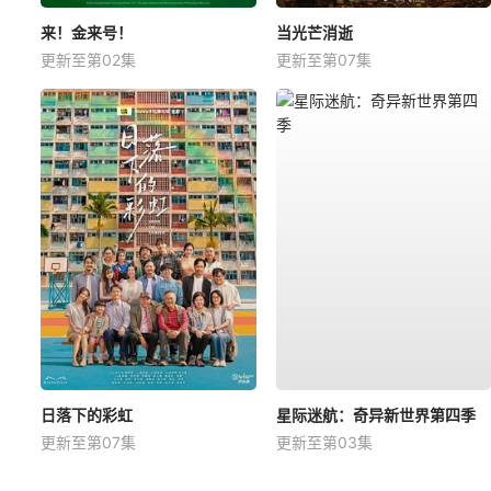
来！金来号！
当光芒消逝
更新至第02集
更新至第07集
日落下的彩虹
星际迷航：奇异新世界第四季
更新至第07集
更新至第03集