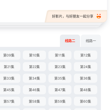
好影片，与好朋友一起分享
线路二
线路一
第09集
第10集
第11集
第12集
第21集
第22集
第23集
第24集
第33集
第34集
第35集
第36集
第45集
第46集
第47集
第48集
第57集
第58集
第59集
第60集