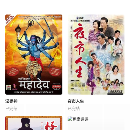
湿婆神
夜市人生
已完结
已完结