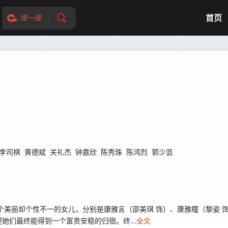
首页
搜一搜
李司棋
黄德斌
关礼杰
钟嘉欣
陈秀珠
陈鸿烈
郭少芸
个美丽却个性不一的女儿，分别是康雅言（邵美琪 饰）、康雅瞳（黎姿 饰
她们最终能得到一个富贵安稳的归宿。终...
全文