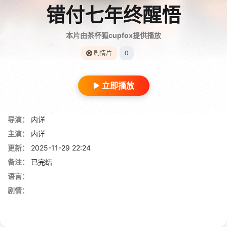
错付七年终醒悟
本片由茶杯狐cupfox提供播放
剧情片
0
立即播放
导演：
内详
主演：
内详
更新：
2025-11-29 22:24
备注：
已完结
语言：
剧情：