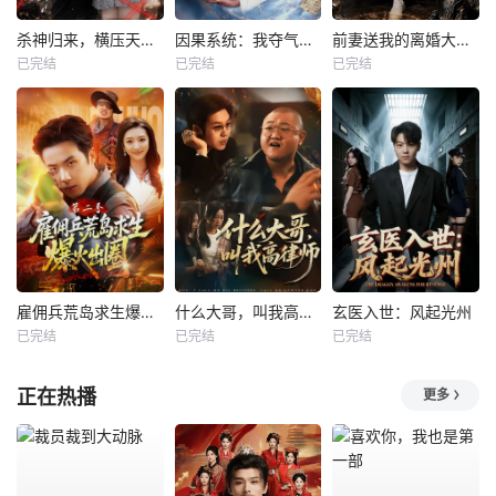
杀神归来，横压天下无敌
因果系统：我夺气运救苍生
前妻送我的离婚大礼包
已完结
已完结
已完结
雇佣兵荒岛求生爆火出圈第二季
什么大哥，叫我高律师
玄医入世：风起光州
已完结
已完结
已完结
正在热播
更多