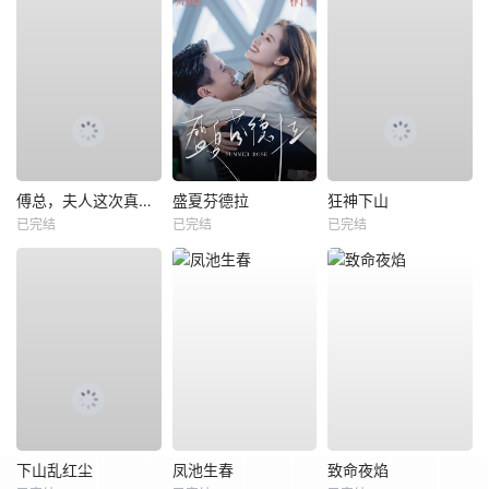
傅总，夫人这次真的死了
盛夏芬德拉
狂神下山
已完结
已完结
已完结
下山乱红尘
凤池生春
致命夜焰