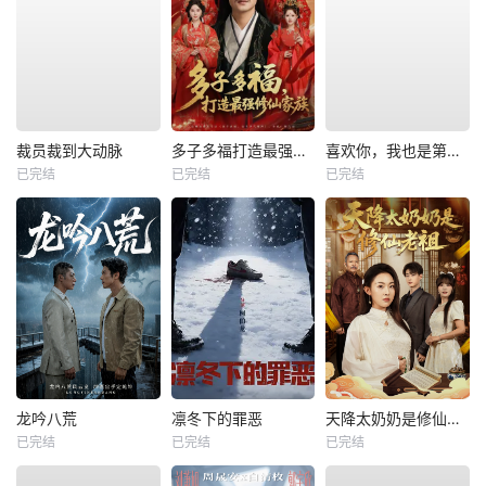
裁员裁到大动脉
多子多福打造最强修仙家族
喜欢你，我也是第一部
已完结
已完结
已完结
龙吟八荒
凛冬下的罪恶
天降太奶奶是修仙老祖
已完结
已完结
已完结