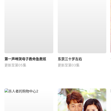
第一声啼哭母子救命急救班
东京三十岁左右
更新至第05集
更新至第03集