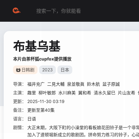
布基乌基
本片由茶杯狐cupfox提供播放
日韩剧
2023
日本
导演：
福井充广
二見大輔
泉並敬眞
鈴木航
盆子原誠
主演：
趣里
柳叶敏郎
水川麻美
翼和希
清水久留巳
片山友希
更新：
2025-11-30 03:19
备注：
更新至第40集
语言：
日语
剧情：
大正末期，大阪下町的小澡堂的看板娘花田铃子是一个非常
加入了道顿堀新成立的歌剧团。拼命努力练习的铃子，心动和