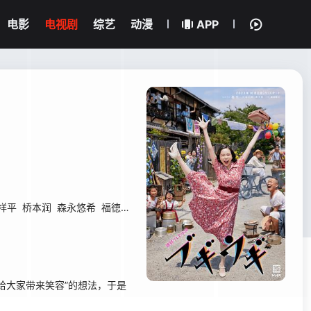
电影
电视剧
综艺
动漫
APP
祥平
桥本润
森永悠希
福徳秀介
後藤淳平
升毅
苍井优
草彅刚
给大家带来笑容”的想法，于是