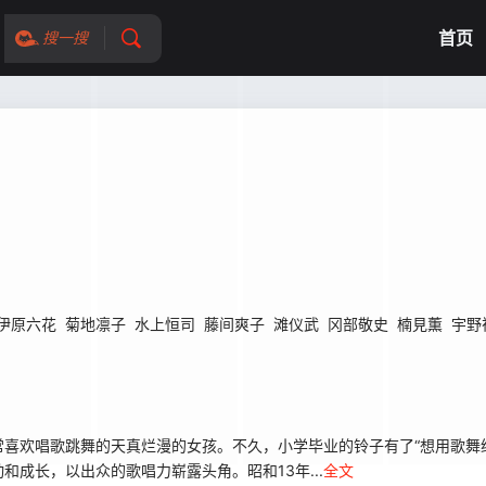
首页
搜一搜
伊原六花
菊地凛子
水上恒司
藤间爽子
滩仪武
冈部敬史
楠見薫
宇野
喜欢唱歌跳舞的天真烂漫的女孩。不久，小学毕业的铃子有了“想用歌舞
成长，以出众的歌唱力崭露头角。昭和13年...
全文