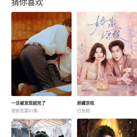
猜你喜欢
一旦被发现就完了
娇藏京枝
更新至第01集
已完结