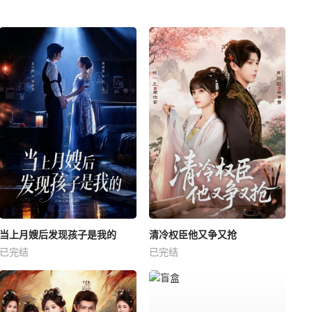
当上月嫂后发现孩子是我的
清冷权臣他又争又抢
已完结
已完结