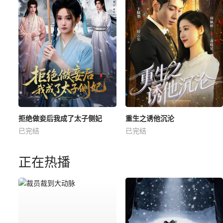
拒绝做妾后我成了太子侧妃
重生之诱他沉沦
已完结
已完结
正在热播