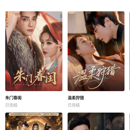
朱门春闺
温柔狩猎
已完结
已完结