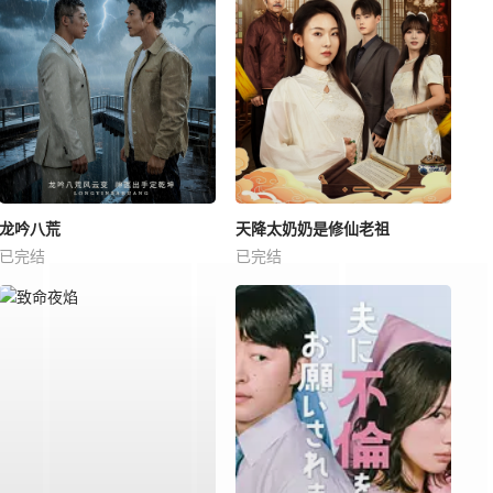
龙吟八荒
天降太奶奶是修仙老祖
已完结
已完结