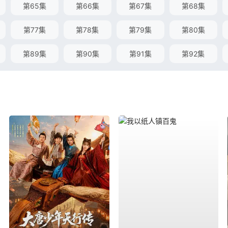
第65集
第66集
第67集
第68集
第77集
第78集
第79集
第80集
第89集
第90集
第91集
第92集