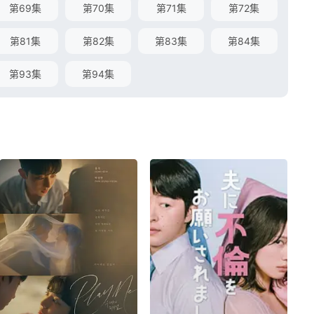
第69集
第70集
第71集
第72集
第81集
第82集
第83集
第84集
第93集
第94集