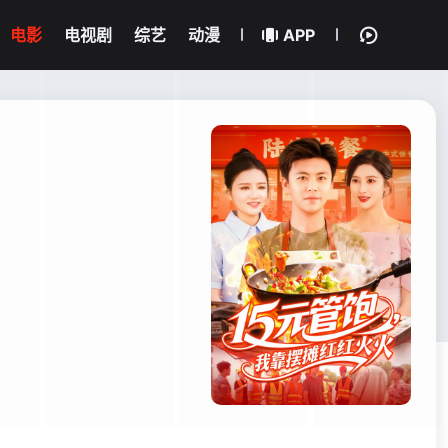
电影
电视剧
综艺
动漫
APP