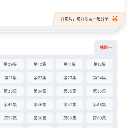
好影片，与好朋友一起分享
线路一
第09集
第10集
第11集
第12集
第21集
第22集
第23集
第24集
第33集
第34集
第35集
第36集
第45集
第46集
第47集
第48集
第57集
第58集
第59集
第60集