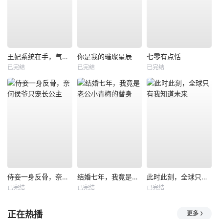
王妃系统在手，气的王爷发抖
你是我的璀璨星辰
七零有点恬
已完结
已完结
已完结
侍妾一身反骨，奈何侯爷只宠长公主
结婚七年，我竟是老公小青梅的替身
此时此刻，全球只有我知道未来
已完结
已完结
已完结
正在热播
更多