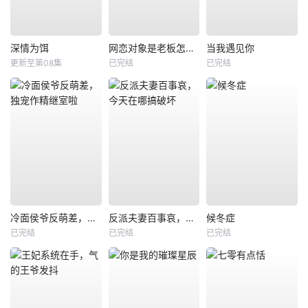
深情为饵
网恋对象是老板怎么办
当我遇见你
更新至第08集
已完结
已完结
冷面侯爷反萌差，独宠作精继室啦
反派夫妻百事哀，今天在哪搞破坏
候冬症
已完结
已完结
已完结