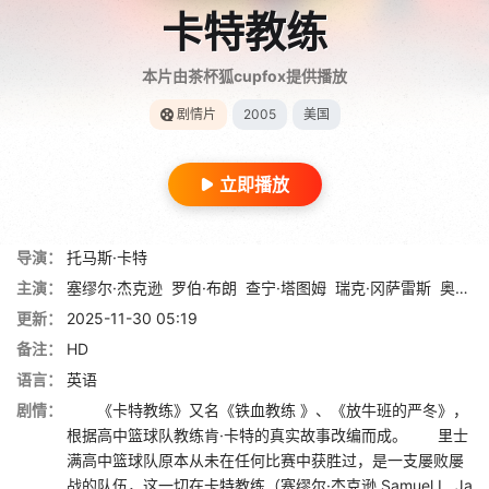
卡特教练
本片由茶杯狐cupfox提供播放
剧情片
2005
美国
立即播放
导演：
托马斯·卡特
主演：
塞缪尔·杰克逊
罗伯·布朗
查宁·塔图姆
瑞克·冈萨雷斯
奥克塔维亚·斯宾瑟
更新：
2025-11-30 05:19
备注：
HD
语言：
英语
剧情：
《卡特教练》又名《铁血教练 》、《放牛班的严冬》，
根据高中篮球队教练肯·卡特的真实故事改编而成。 里士
满高中篮球队原本从未在任何比赛中获胜过，是一支屡败屡
战的队伍，这一切在卡特教练（塞缪尔·杰克逊 Samuel L. Ja