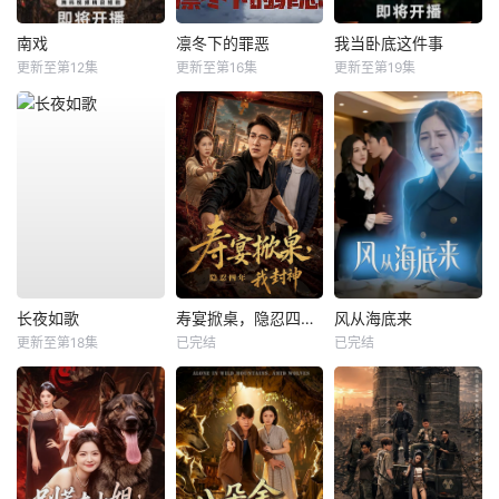
南戏
凛冬下的罪恶
我当卧底这件事
更新至第12集
更新至第16集
更新至第19集
长夜如歌
寿宴掀桌，隐忍四年我封神
风从海底来
更新至第18集
已完结
已完结