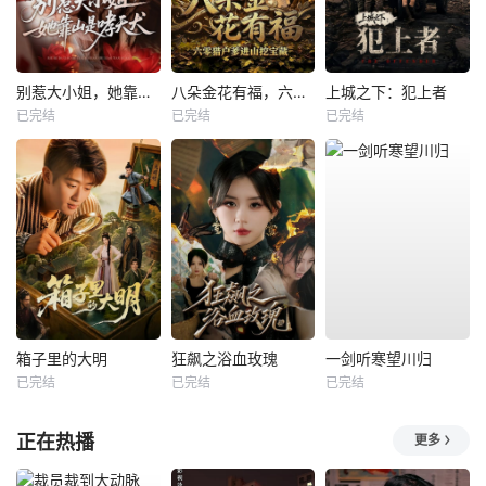
别惹大小姐，她靠山是哮天犬
八朵金花有福，六零猎户爹进山挖宝藏
上城之下：犯上者
已完结
已完结
已完结
箱子里的大明
狂飙之浴血玫瑰
一剑听寒望川归
已完结
已完结
已完结
正在热播
更多