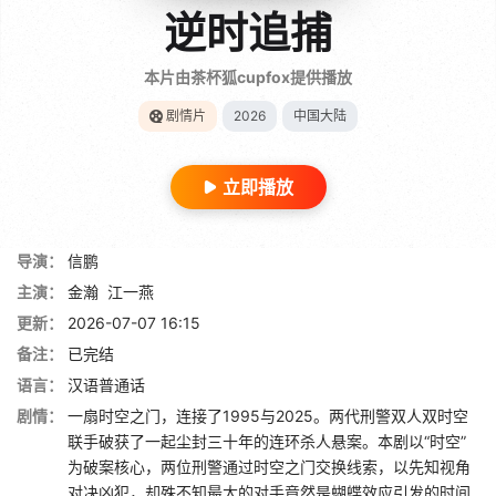
逆时追捕
本片由茶杯狐cupfox提供播放
剧情片
2026
中国大陆
立即播放
导演：
信鹏
主演：
金瀚
江一燕
更新：
2026-07-07 16:15
备注：
已完结
语言：
汉语普通话
剧情：
一扇时空之门，连接了1995与2025。两代刑警双人双时空
联手破获了一起尘封三十年的连环杀人悬案。本剧以“时空”
为破案核心，两位刑警通过时空之门交换线索，以先知视角
对决凶犯，却殊不知最大的对手竟然是蝴蝶效应引发的时间