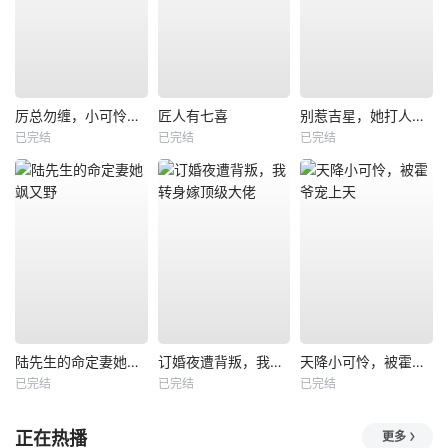
厉总勿缠，小可怜只想当厂妹
匠人有七喜
别惹吉星，她打人专打脸
已完结
已完结
已完结
陆先生的命定妻她飒又野
订婚夜遭背叛，我转身嫁顶级大佬
天降小可怜，被霍爷宠上天
已完结
已完结
已完结
正在热播
更多