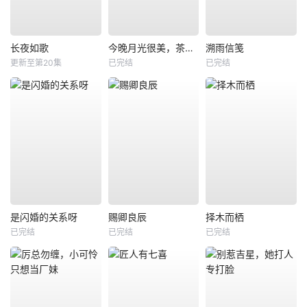
长夜如歌
今晚月光很美，茶香四溢
溯雨信笺
更新至第20集
已完结
已完结
是闪婚的关系呀
赐卿良辰
择木而栖
已完结
已完结
已完结