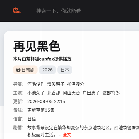
再见黑色
本片由茶杯狐cupfox提供播放
日韩剧
2026
日本
导演：
河毛俊作
清矢明子
柳泽凌介
主演：
小池荣子
北香那
冈山天音
户田惠子
渡部笃郎
更新：
2026-08-05 22:15
备注：
更新至第05集
语言：
日语
剧情：
故事背景设定在繁华却复杂的东京池袋地区。西池袋警署新
积极面对生活。 ...
全文