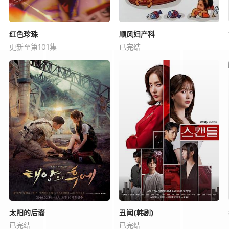
红色珍珠
顺风妇产科
更新至第101集
已完结
太阳的后裔
丑闻(韩剧)
已完结
已完结