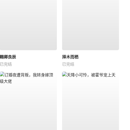
赐卿良辰
择木而栖
已完结
已完结