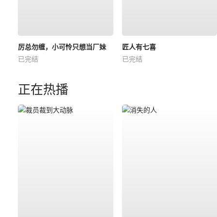
厉总勿缠，小可怜只想当厂妹
匠人有七喜
已完结
已完结
正在热播