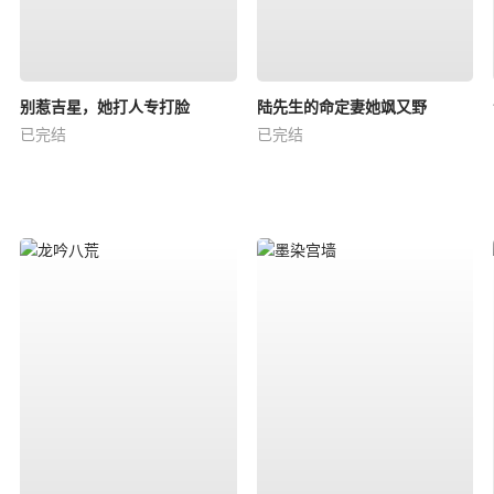
别惹吉星，她打人专打脸
陆先生的命定妻她飒又野
已完结
已完结