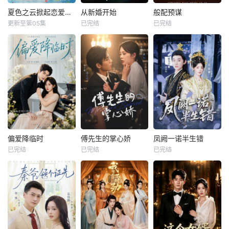
夏色之云掀起恋爱与风暴
从新婚开始
般配预谋
更新至第05集
已完结
已完结
偏爱降临时
傅先生的掌心娇
凤阙一诺半生错
已完结
已完结
已完结