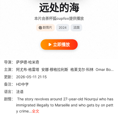
远处的海
本片由茶杯狐cupfox提供播放
剧情片
2024
法国
立即播放
导演：
萨伊德·哈米奇
主演：
阿尤布·格雷塔
安娜·穆格拉利斯
格莱戈尔·科林
Omar Boulakirba
更新：
2026-05-11 21:15
备注：
HD中字
语言：
法语
剧情：
The story revolves around 27-year-old Nourqui who has
immigrated illegally to Marseille and who gets by on pett
y crime...
全文