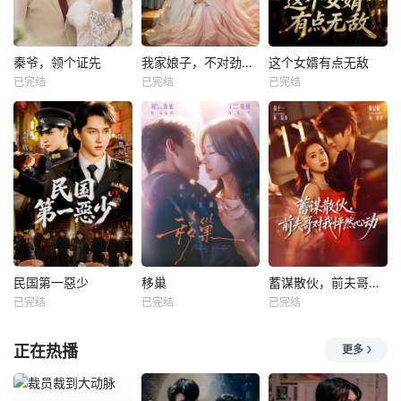
秦爷，领个证先
我家娘子，不对劲第四季
这个女婿有点无敌
已完结
已完结
已完结
民国第一惡少
移巢
蓄谋散伙，前夫哥对我怦然心动
已完结
已完结
已完结
正在热播
更多