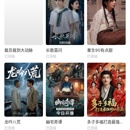
裁员裁到大动脉
长歌莫问
重生90有点甜
已完结
已完结
已完结
龙吟八荒
幽宅奇谭
多子多福打造最强修仙家族
已完结
已完结
已完结